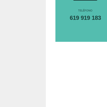
TELÉFONO
619 919 183