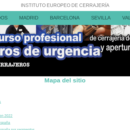
INSTITUTO EUROPEO DE CERRAJERÍA
DOS
MADRID
BARCELONA
SEVILLA
VA
Mapa del sitio
s
 en 2022
España
España por segmentos