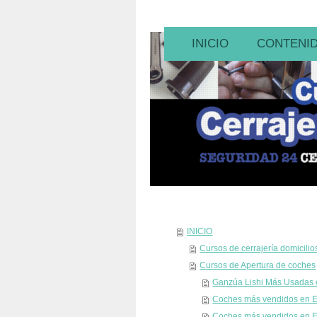
INICIO
CONTENI
INICIO
Cursos de cerrajería domicilio
Cursos de Apertura de coches
Ganzúa Lishi Más Usadas
Coches más vendidos en 
Coches más vendidos en 